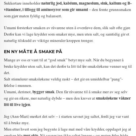
naturlig jod, kalsium, magnesium, sink, kalium og B-
Sukkertare inneholder
vitaminer, i tillegg til aminosyrer som gir umami
– den femte grunnsmaken
som gjør maten fyldig og balansert.
Umami forsterker smaken av råvarene uten å overdøve dem, slik salt ofte gjør.
Derfor kan vi lage krydder som smaker mye, men uten salt, og samtidig gir et
naturlig tilskudd av viktige mineraler kroppen trenger.
EN NY MÅTE Å SMAKE PÅ
Mange av oss er vant til at “god smak” betyr mye salt. Når du begynner å
bruke krydder uten salt, kan det derfor ta litt tid før smaksløkene venner seg til
det.
Salt stimulerer smaksløkene veldig raskt – det gir en umiddelbar "pang"-
følelse i munnen.
bygger smak
Umami, derimot,
. Den får råvarene til å smake mer av seg selv
smaksløkene
våkner
og gir en rikere, mer naturlig dybde – men den krever at
litt til live igjen
.
Jeg (Ann-Mari) merket det selv – i starten savnet jeg saltet, fordi jeg var vant
til å bruke mye.
Men etter hvert som jeg begynte å lage mat med våre krydder, oppdaget jeg at
mer ekte
smaken ble
. Nå savner jeg ikke saltet lenger – og maten føles både