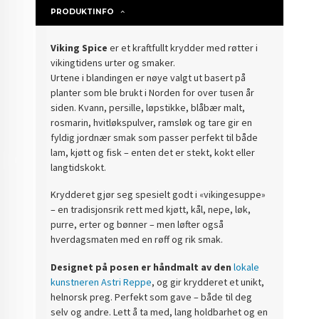
PRODUKTINFO
Viking Spice
er et kraftfullt krydder med røtter i
vikingtidens urter og smaker.
Urtene i blandingen er nøye valgt ut basert på
planter som ble brukt i Norden for over tusen år
siden. Kvann, persille, løpstikke, blåbær malt,
rosmarin, hvitløkspulver, ramsløk og tare gir en
fyldig jordnær smak som passer perfekt til både
lam, kjøtt og fisk – enten det er stekt, kokt eller
langtidskokt.
Krydderet gjør seg spesielt godt i «vikingesuppe»
– en tradisjonsrik rett med kjøtt, kål, nepe, løk,
purre, erter og bønner – men løfter også
hverdagsmaten med en røff og rik smak.
Designet på posen er håndmalt av den
lokale
kunstneren Astri Reppe
, og gir krydderet et unikt,
helnorsk preg. Perfekt som gave – både til deg
selv og andre. Lett å ta med, lang holdbarhet og en