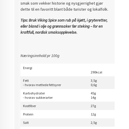
smak som vekker historie og nysgjerrighet gjør
dette til en favoritt blant både turister og lokalfolk.
Tips: Bruk Viking Spice som rub på kjøtt, i gryteretter,
eller bland i olje og grønnsaker før steking – for en
kraftfull, nordisk smaksopplevelse.
Næringsinnhold pr 100g
Energi
290kcal
Fett
3,5g
- hvorav mettede fettsyrer
0,6g
Karbohydrater
45g
- hvorav sukkerarter
14g
Kostfiber
27g
Protein
12g
Salt
2,5g