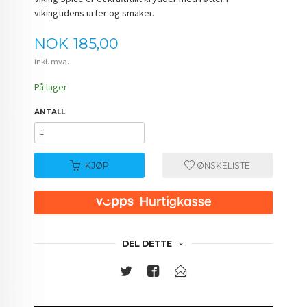
vikingtidens urter og smaker.
Pris
NOK
185,00
inkl. mva.
På lager
ANTALL
KJØP
ØNSKELISTE
DEL DETTE