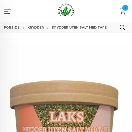
Gå
0
til
innholdet
FORSIDE
KRYDDER
KRYDDER UTEN SALT MED TARE