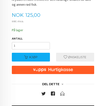
og annen rød fisk.
Pris
NOK
125,00
inkl. mva.
På lager
ANTALL
KJØP
ØNSKELISTE
DEL DETTE