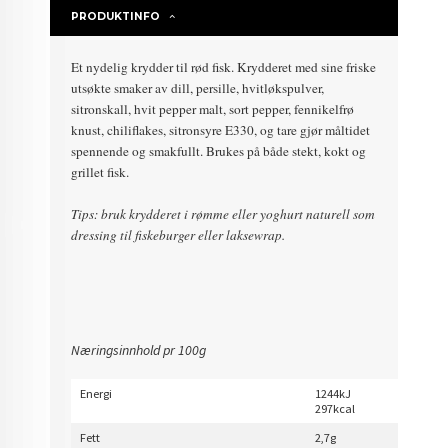
PRODUKTINFO
Et nydelig krydder til rød fisk. Krydderet med sine friske
utsøkte smaker av dill, persille, hvitløkspulver,
sitronskall, hvit pepper malt, sort pepper, fennikelfrø
knust, chiliflakes, sitronsyre E330, og tare gjør måltidet
spennende og smakfullt. Brukes på både stekt, kokt og
grillet fisk.
Tips: bruk krydderet i rømme eller yoghurt naturell som
dressing til fiskeburger eller laksewrap.
Næringsinnhold pr 100g
Energi
1244kJ
297kcal
Fett
2,7g