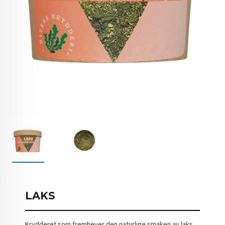
LAKS
Krydderet som fremhever den naturlige smaken av laks