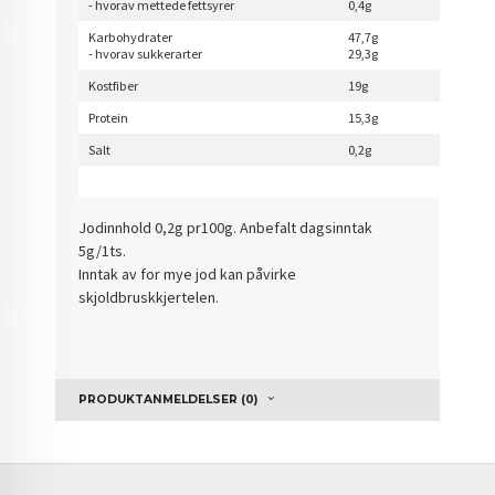
- hvorav mettede fettsyrer
0,4g
Karbohydrater
47,7g
- hvorav sukkerarter
29,3g
Kostfiber
19g
Protein
15,3g
Salt
0,2g
Jodinnhold 0,2g pr100g. Anbefalt dagsinntak
5g/1ts.
Inntak av for mye jod kan påvirke
skjoldbruskkjertelen.
PRODUKTANMELDELSER (0)